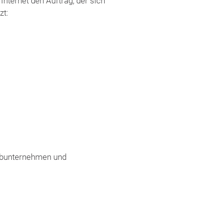
nternet den Auftrag, der sich
zt:
Subunternehmen und