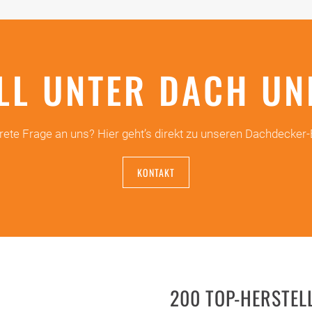
LL UNTER DACH UN
nkrete Frage an uns? Hier geht’s direkt zu unseren Dachdecke
KONTAKT
200 TOP-HERSTE