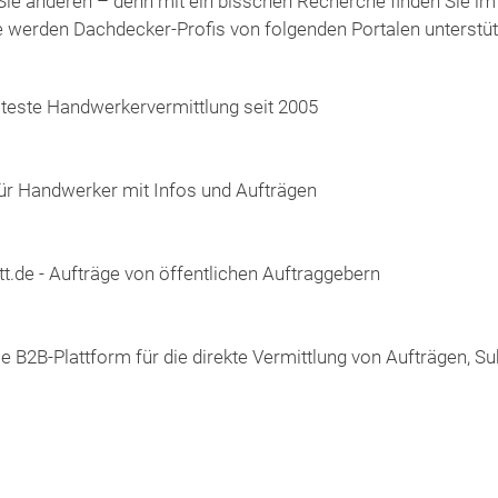
ie anderen – denn mit ein bisschen Recherche finden Sie im I
che werden Dachdecker-Profis von folgenden Portalen unterstüt
lteste Handwerkervermittlung seit 2005
für Handwerker mit Infos und Aufträgen
.de - Aufträge von öffentlichen Auftraggebern
le B2B-Plattform für die direkte Vermittlung von Aufträgen, 