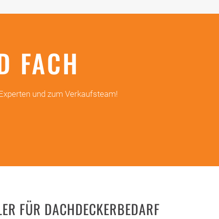
D FACH
r-Experten und zum Verkaufsteam!
LLER FÜR DACHDECKERBEDARF