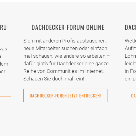
RU-
DACHDECKER-FORUM ONLINE
DAC
Sich mit anderen Profis austauschen,
Wett
neue Mitarbeiter suchen oder einfach
Aufm
 was
mal schauen, wie andere so arbeiten –
Lohn
n
dafür gibt‘s für Dachdecker eine ganze
leich
 dem
Reihe von Communities im Internet.
in F
mer
Schauen Sie doch mal rein!
ein p
DACHDECKER-FOREN JETZT ENTDECKEN!
DA