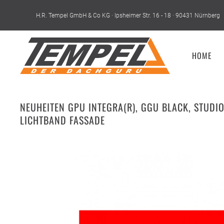
H.R. Tempel GmbH & Co KG · Ipsheimer Str. 16 - 18 · 90431 Nürnberg
Skip to main content
HOME
NEUHEITEN GPU INTEGRA(R), GGU BLACK, STUDIO-
LICHTBAND FASSADE