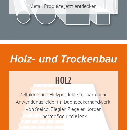
Metall-Produkte jetzt entdecken!
HOLZ
BALKON
+
Zellulose und Holzprodukte für sämtliche
TERASSE
Anwendungsfelder im Dachdeckerhandwerk.
Von Steico, Ziegler, Ziegeler, Jordan
BERUFSKLEIDUNG
Thermofloc und Klenk.
Überdachungen,
Terrassensichtschutz,
Zimmermannshosen,