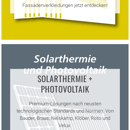
Fassadenverkleidungen jetzt entdecken!
SOLARTHERMIE +
DACHLEITERN
PHOTOVOLTAIK
WERKZEUGE/MASC
+
BAUAUFZÜGE
Premium-Lösungen nach neusten
Brenner,
technologischen Standards und Normen. Von
Lötkolben,
Bauder, Braas, Nelskamp, Klöber, Roto und
Dachleitern,
Schweißautomaten,
Velux.
Absturzsicherungen,
Dachschneider,