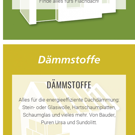
Finde alles fürs Flachdach!
DÄMMSTOFFE
ENTWÄSSERUNG
Alles für die energieeffiziente Dachdämmung:
Stein- oder Glaswolle, Hartschaumplatten,
Schaumglas und vieles mehr. Von Bauder,
Effiziente
Puren Ursa und Sundolitt.
Dachentwässerungssyste
für