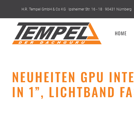
H.R. Tempel GmbH & Co KG · Ipsheimer Str. 16 - 18 · 90431 Nürnberg
Skip to main content
HOME
NEUHEITEN GPU INTE
IN 1”, LICHTBAND F