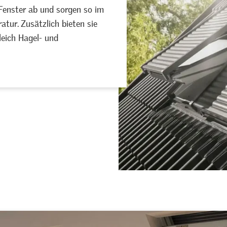
 bieten viele Vorteile, die
able Bedienung oder das
r. Und zusätzlich profitieren
t für höchsten